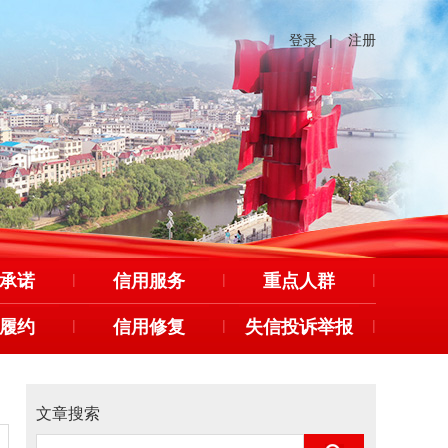
登录
|
注册
承诺
|
信用服务
|
重点人群
|
履约
|
信用修复
|
失信投诉举报
|
文章搜索