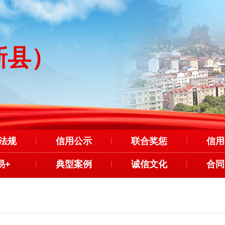
新县）
法规
|
信用公示
|
联合奖惩
|
信用
易+
|
典型案例
|
诚信文化
|
合同