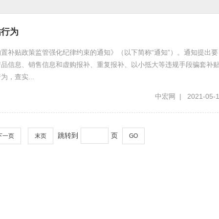
贴行为
置补贴政策监管强化纪律约束的通知》（以下简称“通知”）。通知提出要
产品信息、销售信息和虚购报补、重复报补、以小抵大等违规手段骗套补
，查实...
中宏网 | 2021-05-
跳转到
页
下一页
末页
GO