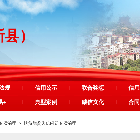
新县）
法规
|
信用公示
|
联合奖惩
|
信用
易+
|
典型案例
|
诚信文化
|
合同
专项治理
>
扶贫脱贫失信问题专项治理