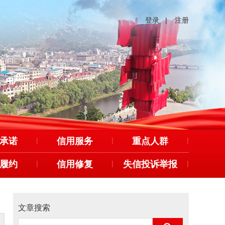
登录
|
注册
承诺
|
信用服务
|
重点人群
|
履约
|
信用修复
|
失信投诉举报
|
文章搜索