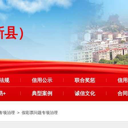
新县）
法规
|
信用公示
|
联合奖惩
|
信用
易+
|
典型案例
|
诚信文化
|
合同
专项治理
>
假彩票问题专项治理