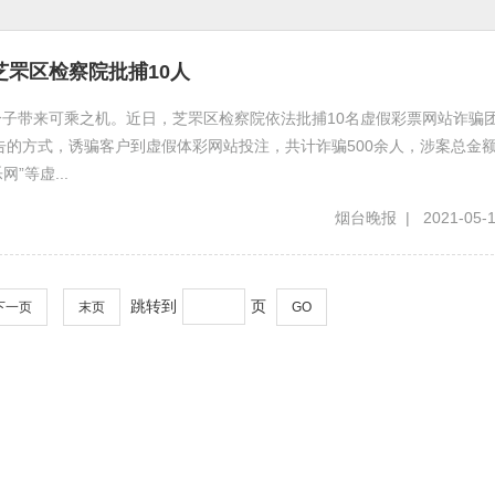
芝罘区检察院批捕10人
子带来可乘之机。近日，芝罘区检察院依法批捕10名虚假彩票网站诈骗
告的方式，诱骗客户到虚假体彩网站投注，共计诈骗500余人，涉案总金
”等虚...
烟台晚报 | 2021-05-1
跳转到
页
下一页
末页
GO