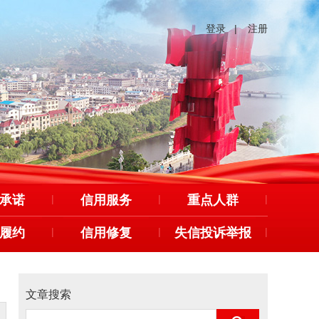
登录
|
注册
承诺
|
信用服务
|
重点人群
|
履约
|
信用修复
|
失信投诉举报
|
文章搜索